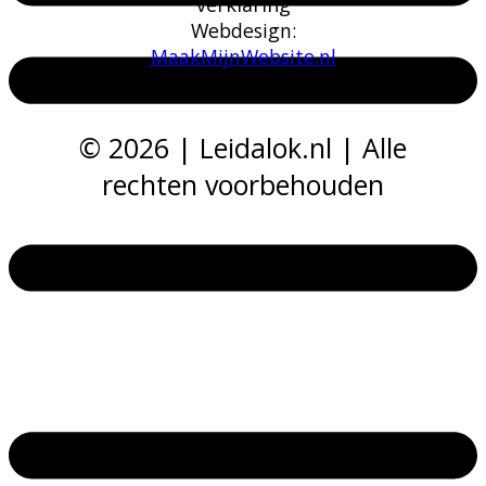
verklaring
Webd​esign:
MaakMijnWebsite.nl
©
2026
| Leidalok.nl | Alle
rechten voorbehouden